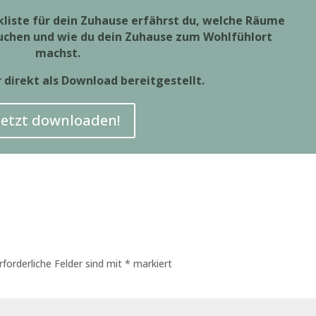
liste für dein Zuhause erfährst du,
welche Räume
uchen und
wie du dein Zuhause zum Wohlfühlort
machst.
r direkt als Download bereitgestellt.
Jetzt downloaden!
rforderliche Felder sind mit
*
markiert