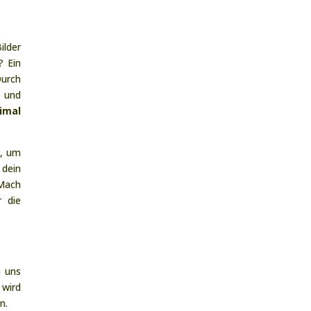
ilder
? Ein
Durch
e und
imal
t, um
 dein
 Mach
r die
m uns
 wird
n.