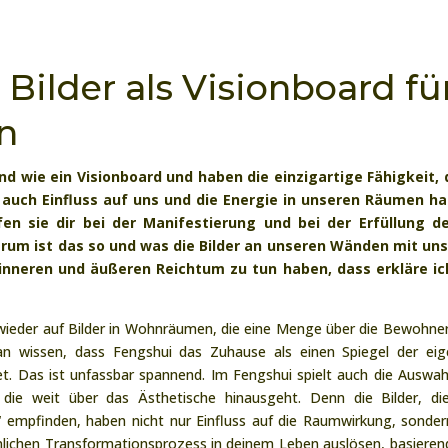
 Bilder als Visionboard fü
n
ind wie ein Visionboard und haben die einzigartige Fähigkeit,
 auch Einfluss auf uns und die Energie in unseren Räumen ha
en sie dir bei der Manifestierung und bei der Erfüllung de
arum ist das so und was die Bilder an unseren Wänden mit uns
nneren und äußeren Reichtum zu tun haben, dass erkläre ich
ieder auf Bilder in Wohnräumen, die eine Menge über die Bewohne
an wissen, dass Fengshui das Zuhause als einen Spiegel der ei
et. Das ist unfassbar spannend. Im Fengshui spielt auch die Auswah
 die weit über das Ästhetische hinausgeht. Denn die Bilder, di
n“ empfinden, haben nicht nur Einfluss auf die Raumwirkung, sonder
nlichen Transformationsprozess in deinem Leben auslösen, basieren