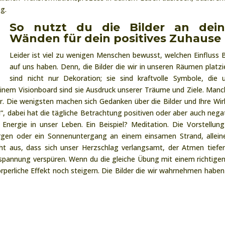
g.
So nutzt du die Bilder an dei
Wänden für dein positives Zuhause
Leider ist viel zu wenigen Menschen bewusst, welchen Einfluss B
auf uns haben. Denn, die Bilder die wir in unseren Räumen platzi
sind nicht nur Dekoration; sie sind kraftvolle Symbole, die 
einem Visionboard sind sie Ausdruck unserer Träume und Ziele. Man
r. Die wenigsten machen sich Gedanken über die Bilder und Ihre Wi
l“, dabei hat die tägliche Betrachtung positiven oder aber auch nega
Energie in unser Leben. Ein Beispiel? Meditation. Die Vorstellun
ergen oder ein Sonnenuntergang an einem einsamen Strand, allein
cht aus, dass sich unser Herzschlag verlangsamt, der Atmen tiefe
tspannung verspüren. Wenn du die gleiche Übung mit einem richtigen
rperliche Effekt noch steigern. Die Bilder die wir wahrnehmen haben