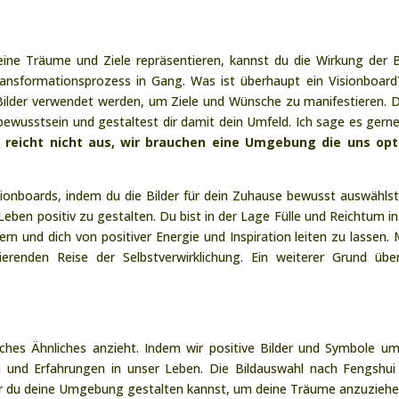
ine Träume und Ziele repräsentieren, kannst du die Wirkung der B
ansformationsprozess in Gang. Was ist überhaupt ein Visionboard
er Bilder verwendet werden, um Ziele und Wünsche zu manifestieren. 
bewusstsein und gestaltest dir damit dein Umfeld. Ich sage es gern
ne reicht nicht aus, wir brauchen eine Umgebung die uns opt
sionboards, indem du die Bilder für dein Zuhause bewusst auswähls
Leben positiv zu gestalten. Du bist in der Lage Fülle und Reichtum in
rn und dich von positiver Energie und Inspiration leiten zu lassen.
ierenden Reise der Selbstverwirklichung. Ein weiterer Grund übe
ches Ähnliches anzieht. Indem wir positive Bilder und Symbole u
en und Erfahrungen in unser Leben. Die Bildauswahl nach Fengshui
er du deine Umgebung gestalten kannst, um deine Träume anzuziehe