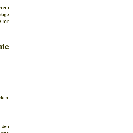
serem
htige
e mir
sie
rken.
t den