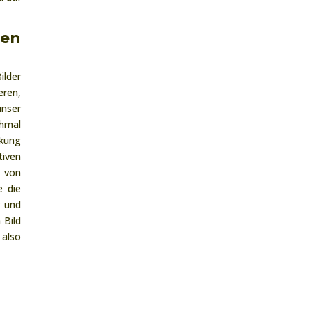
nen
ilder
eren,
unser
chmal
rkung
tiven
g von
e die
r und
 Bild
 also