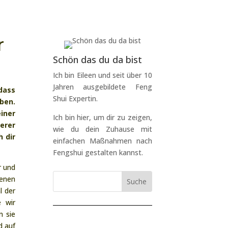
r
Schön das du da bist
Ich bin Eileen und seit über 10
Jahren ausgebildete Feng
 dass
Shui Expertin.
ben.
iner
Ich bin hier, um dir zu zeigen,
erer
wie du dein Zuhause mit
 dir
einfachen Maßnahmen nach
Fengshui gestalten kannst.
r und
genen
l der
e wir
n sie
d auf