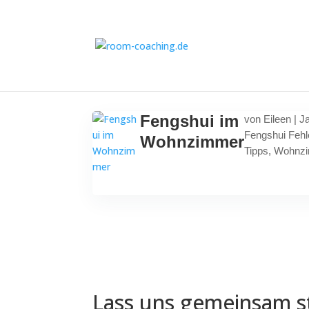
Fengshui im
von
Eileen
|
Ja
Fengshui Fehl
Wohnzimmer
Tipps
,
Wohnz
Lass uns gemeinsam s